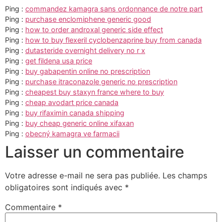
Ping :
commandez kamagra sans ordonnance de notre part
Ping :
purchase enclomiphene generic good
Ping :
how to order androxal generic side effect
Ping :
how to buy flexeril cyclobenzaprine buy from canada
Ping :
dutasteride overnight delivery no r x
Ping :
get fildena usa price
Ping :
buy gabapentin online no prescription
Ping :
purchase itraconazole generic no prescription
Ping :
cheapest buy staxyn france where to buy
Ping :
cheap avodart price canada
Ping :
buy rifaximin canada shipping
Ping :
buy cheap generic online xifaxan
Ping :
obecný kamagra ve farmacii
Laisser un commentaire
Votre adresse e-mail ne sera pas publiée.
Les champs
obligatoires sont indiqués avec
*
Commentaire
*