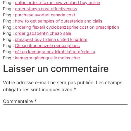
Ping :
online order xifaxan new zealand buy online
Ping :
order staxyn cost effectiveness
Ping :
purchase avodart canada cost
Ping :
how to get samples of dutasteride and cialis
Ping :
ordering flexeril cyclobenzaprine cost on prescription
Ping :
order gabapentin cheap sale
Ping :
cheapest buy fildena united kingdom
Ping :
Cheap itraconazole perscriptions
Ping :
nákup kamagra bez lékařského předpisu
Ping :
kamagra générique le moins cher
Laisser un commentaire
Votre adresse e-mail ne sera pas publiée.
Les champs
obligatoires sont indiqués avec
*
Commentaire
*