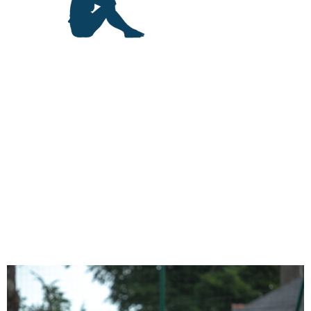
(Sources MGEN : étude sur le sport féminin)
Une académie
féminine tournée
vers l'impact