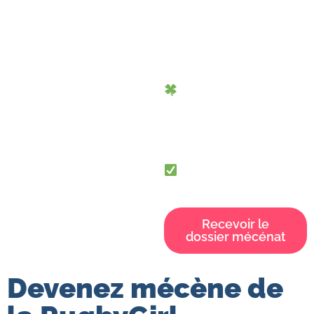
favoriser leur confiance
en soi et leur
engagement dans la
société
Rendre le sport
accessible à toutes en
favorisant l’inclusion et la
diversité
Devenez un acteur
engagé RSE à nos côtés
Recevoir le
dossier mécénat
Devenez mécène de