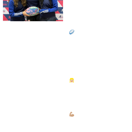
RugbyGirl
Académie
Un programme
d’éducation et d’insertion
par le sport (promotion
des valeurs du rugby de
vivre ensemble,
solidarité, intégration…)
Un programme
innovant alliant sport,
santé et environnement
pour les filles
Un programme
d’empowerment des
jeunes filles pour