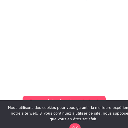
Pourquoi les
entreprises nous
rejoignent ?
Impact local et concret
Visibilité positive et engagée
Projet aligné RSE (égalité, inclusion, jeunesse)
Possibilité d’impliquer les collaborateurs
Contenus et storytelling activables
Recevoir le dossier mécénat
Nous utilisons des cookies pour vous garantir la meilleure expérie
notre site web. Si vous continuez à utiliser ce site, nous suppos
Partenaires
que vous en êtes satisfait.
OK