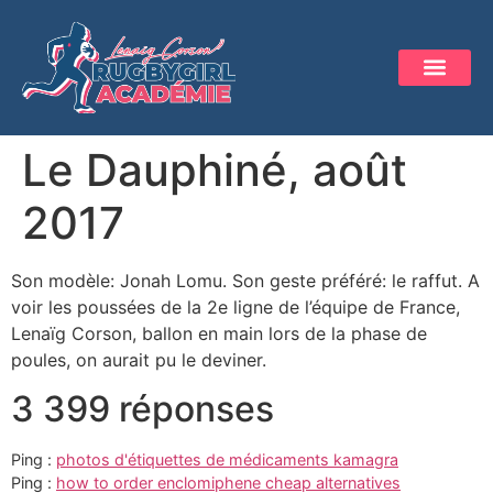
Le Dauphiné, août
2017
Son modèle: Jonah Lomu. Son geste préféré: le raffut. A
voir les poussées de la 2e ligne de l’équipe de France,
Lenaïg Corson, ballon en main lors de la phase de
poules, on aurait pu le deviner.
3 399 réponses
Ping :
photos d'étiquettes de médicaments kamagra
Ping :
how to order enclomiphene cheap alternatives