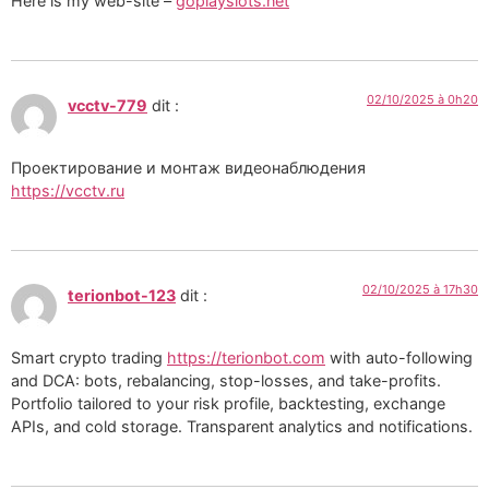
Here is my web-site –
goplayslots.net
02/10/2025 à 0h20
vcctv-779
dit :
Проектирование и монтаж видеонаблюдения
https://vcctv.ru
02/10/2025 à 17h30
terionbot-123
dit :
Smart crypto trading
https://terionbot.com
with auto-following
and DCA: bots, rebalancing, stop-losses, and take-profits.
Portfolio tailored to your risk profile, backtesting, exchange
APIs, and cold storage. Transparent analytics and notifications.