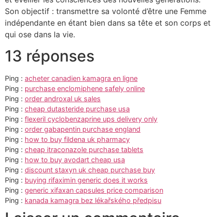
Son objectif : transmettre sa volonté d’être une Femme
indépendante en étant bien dans sa tête et son corps et
qui ose dans la vie.
13 réponses
Ping :
acheter canadien kamagra en ligne
Ping :
purchase enclomiphene safely online
Ping :
order androxal uk sales
Ping :
cheap dutasteride purchase usa
Ping :
flexeril cyclobenzaprine ups delivery only
Ping :
order gabapentin purchase england
Ping :
how to buy fildena uk pharmacy
Ping :
cheap itraconazole purchase tablets
Ping :
how to buy avodart cheap usa
Ping :
discount staxyn uk cheap purchase buy
Ping :
buying rifaximin generic does it works
Ping :
generic xifaxan capsules price comparison
Ping :
kanada kamagra bez lékařského předpisu